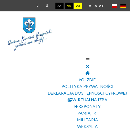
Aa
Aa
Aa
A-
A
A+
O IZBIE
POLITYKA PRYWATNOŚCI
DEKLARACJA DOSTĘPNOŚCI CYFROWEJ
WIRTUALNA IZBA
EKSPONATY
PAMIĄTKI
MILITARIA
WEKSYLIA