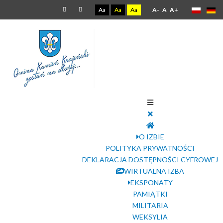
Aa
Aa
Aa
A-
A
A+
O IZBIE
POLITYKA PRYWATNOŚCI
DEKLARACJA DOSTĘPNOŚCI CYFROWEJ
WIRTUALNA IZBA
EKSPONATY
PAMIĄTKI
MILITARIA
WEKSYLIA