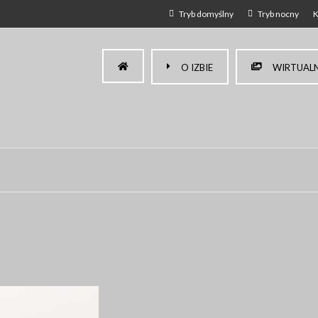
Tryb domyślny
Tryb nocny
K
O IZBIE
WIRTUALN