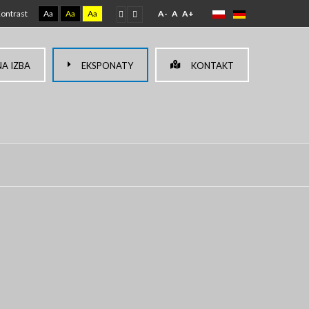
ontrast
Aa
Aa
Aa
A-
A
A+
A IZBA
EKSPONATY
KONTAKT