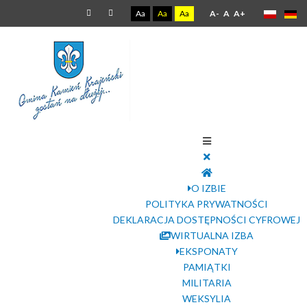
Aa
Aa
Aa
A-
A
A+
O IZBIE
POLITYKA PRYWATNOŚCI
DEKLARACJA DOSTĘPNOŚCI CYFROWEJ
WIRTUALNA IZBA
EKSPONATY
PAMIĄTKI
MILITARIA
WEKSYLIA