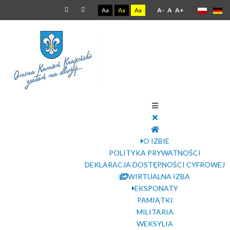
Aa
Aa
Aa
A-
A
A+
O IZBIE
POLITYKA PRYWATNOŚCI
DEKLARACJA DOSTĘPNOŚCI CYFROWEJ
WIRTUALNA IZBA
EKSPONATY
PAMIĄTKI
MILITARIA
WEKSYLIA